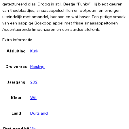
getextureerd glas. Droog in stijl. Beetje “Funky”. Hij biedt geuren
van theeblaadjes, sinaasappelschillen en potpourri en eindigen
uiteindelijk met amandel, banaan en wat haver. Een pittige smaak
van een sappige Boskoop appel met frisse sinaasappeltonen.
Accentuerende limoenzuren en een aardse afdronk.
Extra informatie
Afsluiting
Kurk
Druivenras
Riesling
Jaargang
2021
Kleur
Wit
Land
Duitsland
Past goed bij
Vis