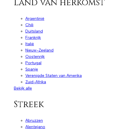
Land van herkomst
Argentinië
Chili
Duitsland
Frankrijk
Italië
Nieuw-Zeeland
Oostenrijk
Portugal
Spanje
Verenigde Staten van Amerika
Zuid-Afrika
Bekijk alle
Streek
Abruzzen
Alentejano