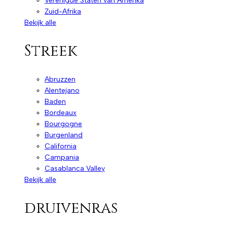
Verenigde Staten van Amerika
Zuid-Afrika
Bekijk alle
Streek
Abruzzen
Alentejano
Baden
Bordeaux
Bourgogne
Burgenland
California
Campania
Casablanca Valley
Bekijk alle
druivenras