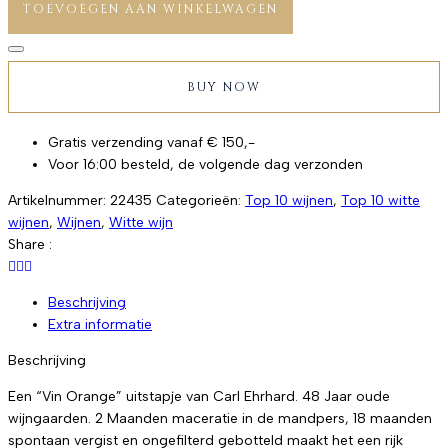
TOEVOEGEN AAN WINKELWAGEN
"natürlich"
Riesling
trocken
aantal
BUY NOW
Gratis verzending vanaf € 150,-
Voor 16:00 besteld, de volgende dag verzonden
Artikelnummer:
22435
Categorieën:
Top 10 wijnen
,
Top 10 witte
wijnen
,
Wijnen
,
Witte wijn
Share :
Beschrijving
Extra informatie
Beschrijving
Een “Vin Orange” uitstapje van Carl Ehrhard. 48 Jaar oude
wijngaarden. 2 Maanden maceratie in de mandpers, 18 maanden
spontaan vergist en ongefilterd gebotteld maakt het een rijk