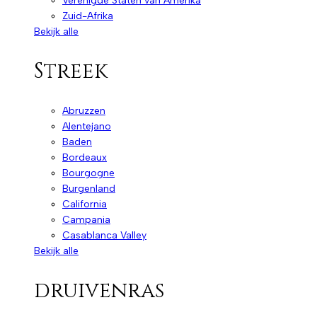
Verenigde Staten van Amerika
Zuid-Afrika
Bekijk alle
Streek
Abruzzen
Alentejano
Baden
Bordeaux
Bourgogne
Burgenland
California
Campania
Casablanca Valley
Bekijk alle
druivenras