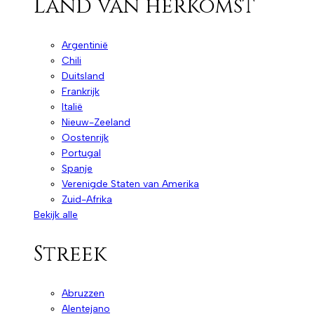
Land van herkomst
Argentinië
Chili
Duitsland
Frankrijk
Italië
Nieuw-Zeeland
Oostenrijk
Portugal
Spanje
Verenigde Staten van Amerika
Zuid-Afrika
Bekijk alle
Streek
Abruzzen
Alentejano