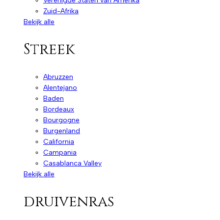
Verenigde Staten van Amerika
Zuid-Afrika
Bekijk alle
Streek
Abruzzen
Alentejano
Baden
Bordeaux
Bourgogne
Burgenland
California
Campania
Casablanca Valley
Bekijk alle
druivenras