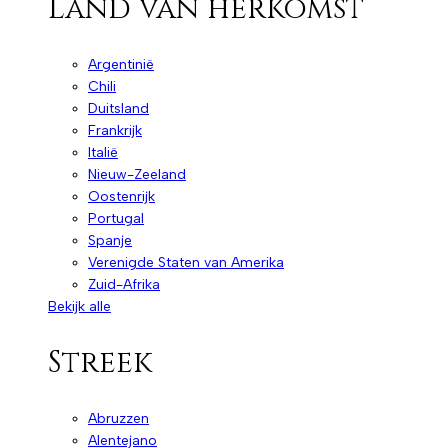
Land van herkomst
Argentinië
Chili
Duitsland
Frankrijk
Italië
Nieuw-Zeeland
Oostenrijk
Portugal
Spanje
Verenigde Staten van Amerika
Zuid-Afrika
Bekijk alle
Streek
Abruzzen
Alentejano